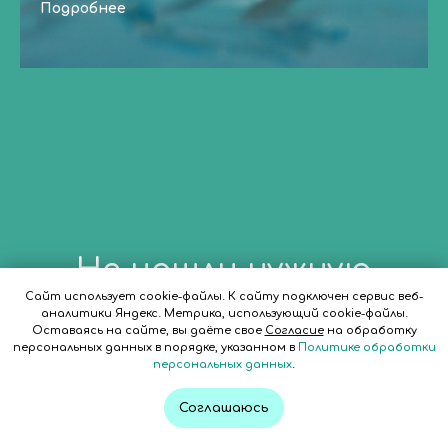
Подробнее
Не нашли нужную
Сайт использует cookie-файлы. К cайту подключен сервис веб-
услугу?
аналитики Яндекс. Метрика, использующий cookie-файлы.
Оставаясь на сайте, вы даёте свое
Согласие
на обработку
персональных данных в порядке, указанном в
Политике обработки
ОНЛАЙН
Оставьте заявку и мы постараемся
персональных данных
.
ЗАПИСЬ
Вам помочь!
Соглашаюсь