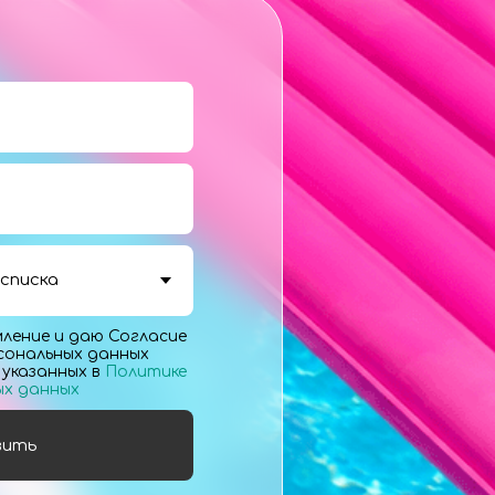
ление и даю Согласие
сональных данных
, указанных в
Политике
ых данных
вить